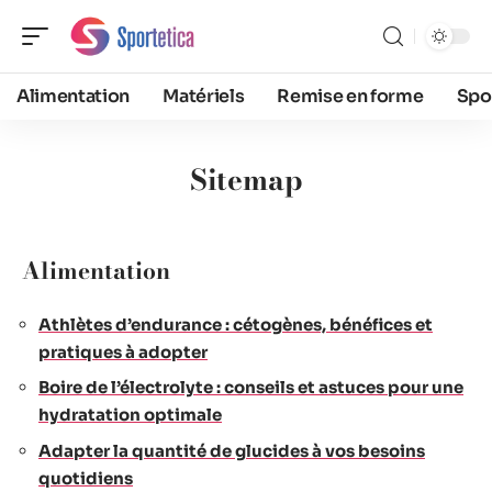
Alimentation
Matériels
Remise en forme
Spo
Sitemap
Alimentation
Athlètes d’endurance : cétogènes, bénéfices et
pratiques à adopter
Boire de l’électrolyte : conseils et astuces pour une
hydratation optimale
Adapter la quantité de glucides à vos besoins
quotidiens