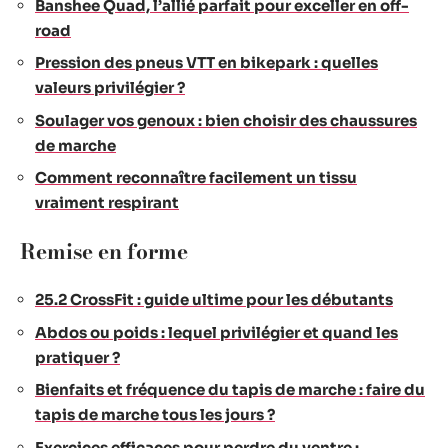
Banshee Quad, l’allié parfait pour exceller en off-
road
Pression des pneus VTT en bikepark : quelles
valeurs privilégier ?
Soulager vos genoux : bien choisir des chaussures
de marche
Comment reconnaître facilement un tissu
vraiment respirant
Remise en forme
25.2 CrossFit : guide ultime pour les débutants
Abdos ou poids : lequel privilégier et quand les
pratiquer ?
Bienfaits et fréquence du tapis de marche : faire du
tapis de marche tous les jours ?
Exercices efficaces pour perdre du ventre :