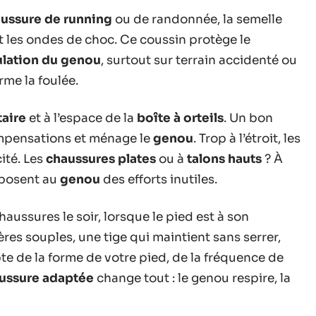
ussure de running
ou de randonnée, la semelle
t les ondes de choc. Ce coussin protège le
ulation du genou
, surtout sur terrain accidenté ou
rme la foulée.
taire
et à l’espace de la
boîte à orteils
. Un bon
compensations et ménage le
genou
. Trop à l’étroit, les
cité. Les
chaussures plates
ou à
talons hauts
? À
imposent au
genou
des efforts inutiles.
 chaussures le soir, lorsque le pied est à son
res souples, une tige qui maintient sans serrer,
e de la forme de votre pied, de la fréquence de
ussure adaptée
change tout : le genou respire, la