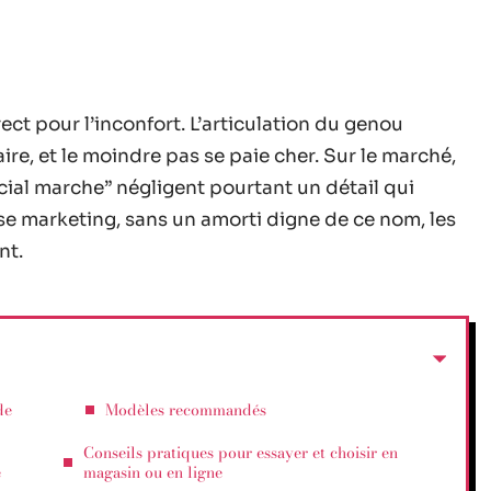
rect pour l’inconfort. L’articulation du genou
re, et le moindre pas se paie cher. Sur le marché,
al marche” négligent pourtant un détail qui
sse marketing, sans un amorti digne de ce nom, les
nt.
de
Modèles recommandés
Conseils pratiques pour essayer et choisir en
e
magasin ou en ligne