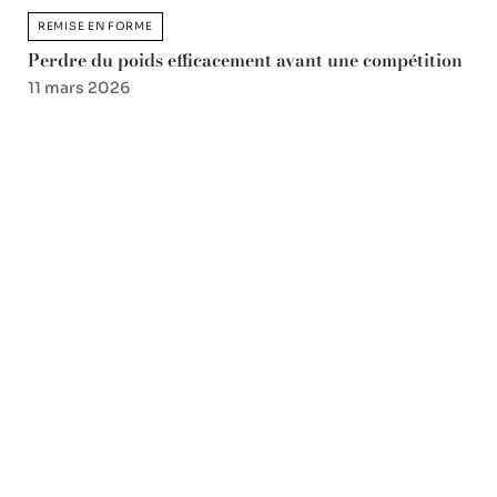
REMISE EN FORME
Perdre du poids efficacement avant une compétition
11 mars 2026
Favori des lecteurs
Budget Ligue 1 2026 : quels
clubs sont menacés par la
DNCG en 2026 ?
9 juillet 2026