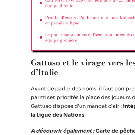
Gattuso et le virage vers les moins de 23 ans e
équipe d’Italie
Profils offensifs : Pio Esposito et Luca Koleos
en première ligne
Le pont manquant entre formation italienne et
équipe première
Gattuso et le virage vers l
d’Italie
Avant de parler des noms, il faut compren
parmi ses priorités la place des joueurs
Gattuso dispose d’un mandat clair :
inté
la Ligue des Nations
.
A découvrir également :
Carte de pêche