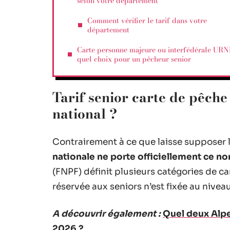
selon votre département
Comment vérifier le tarif dans votre
département
Carte personne majeure ou interfédérale URN
quel choix pour un pêcheur senior
Tarif senior carte de pêche 
national ?
Contrairement à ce que laisse supposer l’
nationale ne porte officiellement ce n
(FNPF) définit plusieurs catégories de ca
réservée aux seniors n’est fixée au niveau
A découvrir également :
Quel deux Alpes
2026 ?