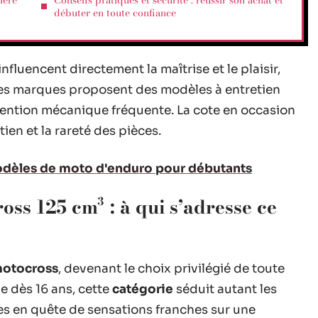
ière
Conseils pratiques et sécurité : réussir son achat et
débuter en toute confiance
fluencent directement la maîtrise et le plaisir,
ines marques proposent des modèles à entretien
ttention mécanique fréquente. La cote en occasion
tien et la rareté des pièces.
odèles de moto d'enduro pour débutants
ss 125 cm³ : à qui s’adresse ce
otocross
, devenant le choix privilégié de toute
e dès 16 ans, cette
catégorie
séduit autant les
tes en quête de sensations franches sur une