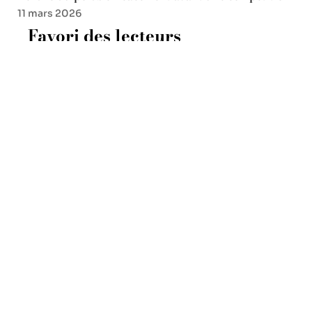
11 mars 2026
Favori des lecteurs
Ambiance, tarifs, visibilité :
bien choisir sa tribune via
FFR billetterie 6 Nations
2026
7 avril 2026