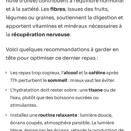
huile d’olive) contribuent à l’équilibre hormonal
et à la satiété. Les
fibres
, issues des fruits,
légumes ou graines, soutiennent la digestion et
apportent vitamines et minéraux nécessaires à
la
récupération nerveuse
.
Voici quelques recommandations à garder en
tête pour optimiser ce dernier repas :
Les repas trop copieux, l’
alcool
et la
caféine
après
17h perturbent le
sommeil
: mieux vaut les éviter.
L’hydratation doit rester sobre : une
tisane
ou de
l’eau, plutôt que des boissons sucrées ou
stimulantes.
Installez une
routine relaxante
: lumière douce,
écrans coupés, atmosphère paisible. La lumière
bleue, émise par les écrans, retarde la production de