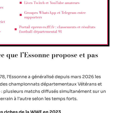
Lives Twitch et YouTube amateurs
es
Groupes WhatsApp et Telegram entre
supporters
rict
Portail epreuves.fff.fr : classements et résultats
e
football départemental 91
ce que l’Essonne propose et pas
78, l’Essonne a généralisé depuis mars 2026 les
és des championnats départementaux Vétérans et
e : plusieurs matchs diffusés simultanément sur un
rain à l’autre selon les temps forts.
lus riches de la WWE en 2023