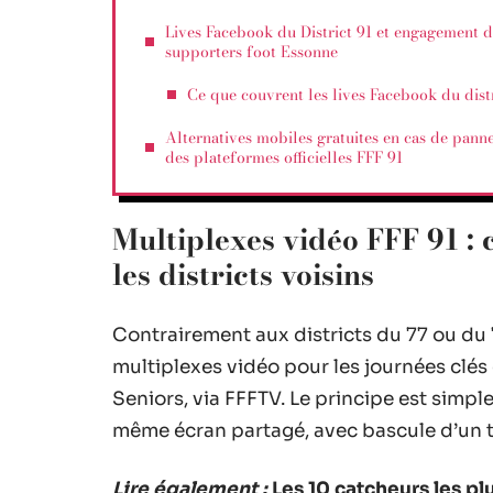
Lives Facebook du District 91 et engagement d
supporters foot Essonne
Ce que couvrent les lives Facebook du dist
Alternatives mobiles gratuites en cas de pann
des plateformes officielles FFF 91
Multiplexes vidéo FFF 91 : 
les districts voisins
Contrairement aux districts du 77 ou du 
multiplexes vidéo pour les journées cl
Seniors, via FFFTV. Le principe est simpl
même écran partagé, avec bascule d’un ter
Lire également :
Les 10 catcheurs les p