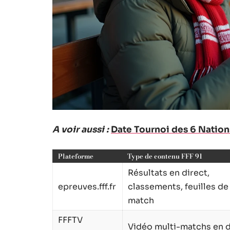
A voir aussi :
Date Tournoi des 6 Nations
Plateforme
Type de contenu FFF 91
Résultats en direct,
epreuves.fff.fr
classements, feuilles de
match
FFFTV
Vidéo multi-matchs en d