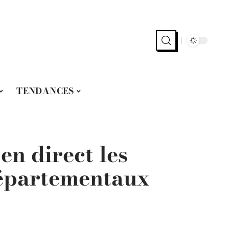
TENDANCES
n direct les
épartementaux